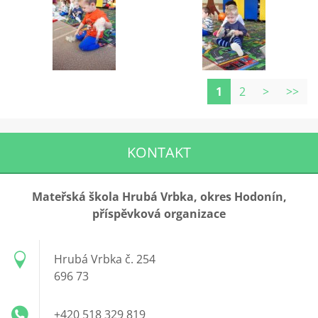
1
2
>
>>
KONTAKT
Mateřská škola Hrubá Vrbka, okres Hodonín,
příspěvková organizace
Hrubá Vrbka č. 254
696 73
+420 518 329 819