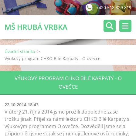
+420 518 329 819
MŠ HRUBÁ VRBKA
Úvodní stránka
>
Výukový program CHKO Bílé Karpaty - O ovečce
VÝUKOVÝ PROGRAM CHKO BÍLÉ KARPATY - O
OVEČCE
22.10.2014 18:43
V úterý 21. října 2014 jsme prožili dopoledne zase
trošku jinak. Přijel za námi lektor z CHKO Bílé Karpaty s
výukovým programem O ovečce. Dozvěděli jsme se a
připomněli jsme si, jak se jmenují členové ovčí rodinky,