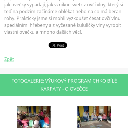
jak ovečky vypadají, jak vznikne svetr z ovčí vlny, který si
teď na podzim začínáme oblékat nebo na co má beran
rohy. Prakticky jsme si mohli vyzkoušet česat ovčí vlnu
speciálními hřebeny a z vyčesané kululičky vlny vyrobit
vlastní ovečku a mnoho dalších věcí.
Zpět
FOTOGALERIE: VÝUKOVÝ PROGRAM CHKO BÍLÉ
KARPATY - O OVEČCE