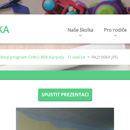
KA
Naše školka
Pro rodiče
ýukový program CHKO Bílé Karpaty - O ovečce
>
PA210069.JPG
SPUSTIT PREZENTACI