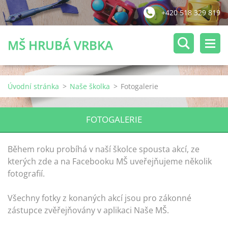
+420 518 329 819
MŠ HRUBÁ VRBKA
Úvodní stránka
>
Naše školka
>
Fotogalerie
FOTOGALERIE
Během roku probíhá v naší školce spousta akcí, ze
kterých zde a na Facebooku MŠ uveřejňujeme několik
fotografií.
Všechny fotky z konaných akcí jsou pro zákonné
zástupce zvěřejňovány v aplikaci Naše MŠ.