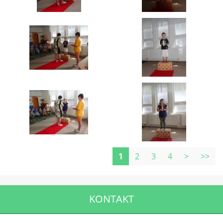
1
2
3
4
>
>>
KONTAKT