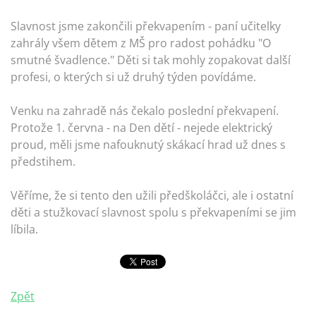
Slavnost jsme zakončili překvapením - paní učitelky
zahrály všem dětem z MŠ pro radost pohádku "O
smutné švadlence." Děti si tak mohly zopakovat další
profesi, o kterých si už druhý týden povídáme.
Venku na zahradě nás čekalo poslední překvapení.
Protože 1. června - na Den dětí - nejede elektrický
proud, měli jsme nafouknutý skákací hrad už dnes s
předstihem.
Věříme, že si tento den užili předškoláčci, ale i ostatní
děti a stužkovací slavnost spolu s překvapeními se jim
líbila.
Zpět