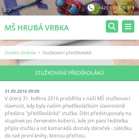
+420 518 329 819
MŠ HRUBÁ VRBKA
Úvodní stránka
>
Stužkování předškoláků
STUŽKOVÁNÍ PŘEDŠKOLÁKŮ
31.05.2016 09:00
V úterý 31. května 2016 proběhla v naší MŠ stužkovací
slavnost, kdy byla naším předškoláčkům slavnostně
předána "předškolácká" stužka. Děti předstupovaly na
stupínek po červeném koberci, kde jim paní ředitelka
připla stužku a od kamarádů dostaly dáreček - záložku
do své první knihy, kterou přečtou.