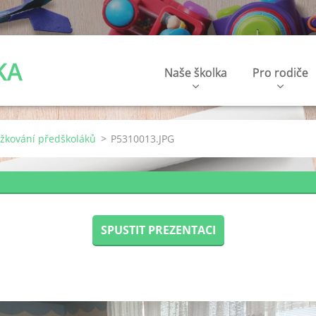
KA
Naše školka
Pro rodiče
užkování předškoláků
>
P5310013.JPG
SPUSTIT PREZENTACI