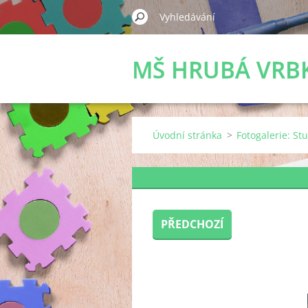
MŠ HRUBÁ VRB
Úvodní stránka
>
Fotogalerie: St
PŘEDCHOZÍ