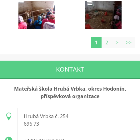
1
2
>
>>
KONTAKT
Mateřská škola Hrubá Vrbka, okres Hodonín,
příspěvková organizace
Hrubá Vrbka č. 254
696 73