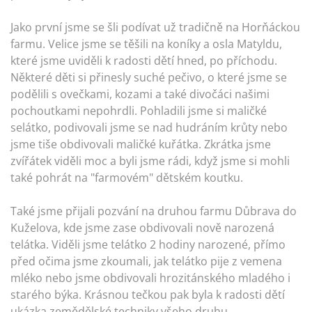
Jako první jsme se šli podívat už tradičně na Horňáckou
farmu. Velice jsme se těšili na koníky a osla Matyldu,
které jsme uviděli k radosti dětí hned, po příchodu.
Některé děti si přinesly suché pečivo, o které jsme se
podělili s ovečkami, kozami a také divočáci našimi
pochoutkami nepohrdli. Pohladili jsme si maličké
selátko, podivovali jsme se nad hudráním krůty nebo
jsme tiše obdivovali maličké kuřátka. Zkrátka jsme
zvířátek viděli moc a byli jsme rádi, když jsme si mohli
také pohrát na "farmovém" dětském koutku.
Také jsme přijali pozvání na druhou farmu Důbrava do
Kuželova, kde jsme zase obdivovali nově narozená
telátka. Viděli jsme telátko 2 hodiny narozené, přímo
před očima jsme zkoumali, jak telátko pije z vemena
mléko nebo jsme obdivovali hrozitánského mladého i
starého býka. Krásnou tečkou pak byla k radosti dětí
ukázka zemědělské techniky všeho druhu.