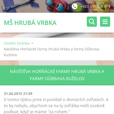
+420 518 329 819
MŠ HRUBÁ VRBKA
Úvodní stránka
>
Návštěva Horňácké farmy Hrubá Vrbka a farmy Důbrava
Kuželov
NÁVŠTĚVA HORŇÁCKÉ FARMY HRUBÁ VRBKA A
FARMY DŮBRAVA KUŽELOV
21.04.2015 21:39
V tomto týdnu jsme si povídali o domácích zvířatech. A
to by nebylo, abychom se na ty zvířátka nešli osobně
podívat, když je máme "za rohem."