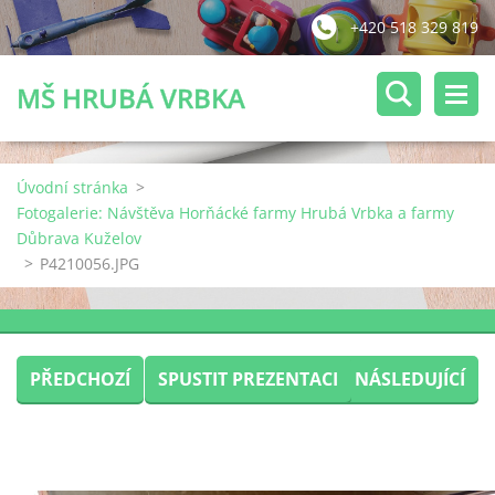
+420 518 329 819
MŠ HRUBÁ VRBKA
Úvodní stránka
>
Fotogalerie: Návštěva Horňácké farmy Hrubá Vrbka a farmy
Důbrava Kuželov
>
P4210056.JPG
PŘEDCHOZÍ
SPUSTIT PREZENTACI
NÁSLEDUJÍCÍ