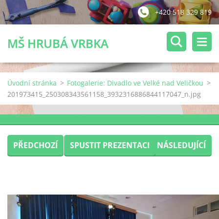
+420 518 329 819
MŠ HRUBÁ VRBKA
Úvodní stránka
>
Fotogalerie: Divadlo ve Velké nad Veličkou
>
201973415_250308343561158_3932316886844117047_n.jpg
PŘEDCHOZÍ
SPUSTIT PREZENTACI
NÁSLEDUJÍCÍ