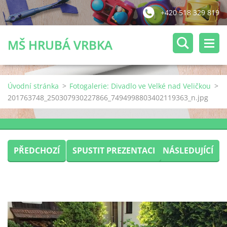
+420 518 329 819
MŠ HRUBÁ VRBKA
Úvodní stránka
>
Fotogalerie: Divadlo ve Velké nad Veličkou
>
201763748_250307930227866_7494998803402119363_n.jpg
PŘEDCHOZÍ
SPUSTIT PREZENTACI
NÁSLEDUJÍCÍ