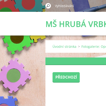
MŠ HRUBÁ VRB
Úvodní stránka
>
Fotogalerie: Op
PŘEDCHOZÍ