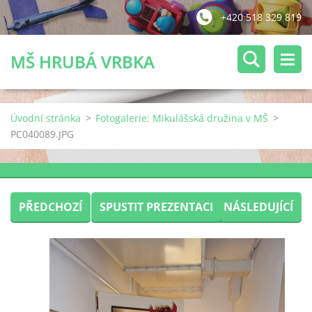
+420 518 329 819
MŠ HRUBÁ VRBKA
Úvodní stránka
>
Fotogalerie: Mikulášská družina v MŠ
>
PC040089.JPG
PŘEDCHOZÍ
SPUSTIT PREZENTACI
NÁSLEDUJÍCÍ