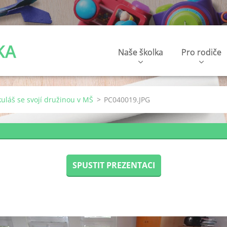
KA
Naše školka
Pro rodiče
kuláš se svojí družinou v MŠ
>
PC040019.JPG
SPUSTIT PREZENTACI